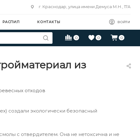
г. Краснодар, улица имени Демуса М.Н., 17А
РАСПИЛ
КОНТАКТЫ
ВОЙТИ
0
0
0
тройматериал из
ревесных отходов
ех) создали экологически безопасный
молы с отвердителем. Она не нетоксична и не