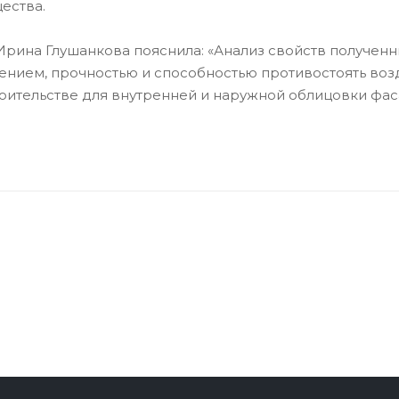
ества.
на Глушанкова пояснила: «Анализ свойств полученны
ением, прочностью и способностью противостоять воз
оительстве для внутренней и наружной облицовки фаса