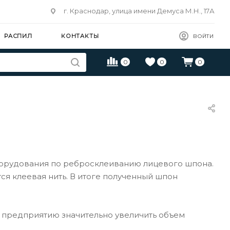
г. Краснодар, улица имени Демуса М.Н., 17А
РАСПИЛ
КОНТАКТЫ
ВОЙТИ
0
0
0
оборудования по ребросклеиванию лицевого шпона.
ся клеевая нить. В итоге полученный шпон
 предприятию значительно увеличить объем