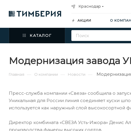
Краснодар
АКЦИИ
О КОМПА
КАТАЛОГ
Модернизация завода У
Модернизация
—
—
—
Главная
О компании
Новости
Пресс-служба компании «Свеза» сообщила о запус
Уникальная для России линия соединяет куски шпо
используется как наружный слой высокосортной ф
Директор комбината «СВЕЗА Усть-Ижора» Денис Ал
производства фанеры высоких сортов.