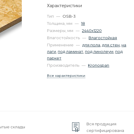
Характеристики
Тип
—
OSB-3
Толщина, мм
—
18
Размеры, мм
—
2440х1220
Влагостойкость
—
Влагостойкая
Применение
—
для пола
,
для стен
,
на
лаги
,
под ламинат
,
под линолеум
,
под
паркет
Производитель
—
Kronospan
Все характеристики
Вся продукция
ытые склады
сертифицирована