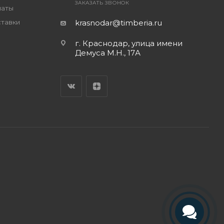
ЗАКАЗАТЬ ЗВОНОК
латы
ставки
krasnodar@timberia.ru
г. Краснодар, улица имени
Демуса М.Н., 17А