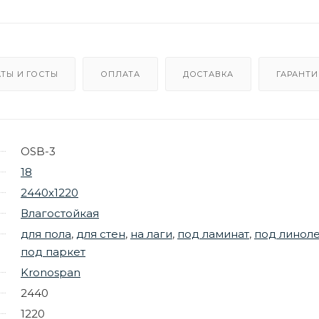
ТЫ И ГОСТЫ
ОПЛАТА
ДОСТАВКА
ГАРАНТИ
OSB-3
18
2440х1220
Влагостойкая
для пола
,
для стен
,
на лаги
,
под ламинат
,
под линол
под паркет
Kronospan
2440
1220