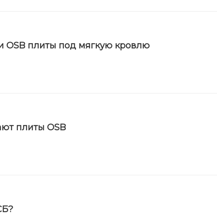
и OSB плиты под мягкую кровлю
ают плиты OSB
СБ?