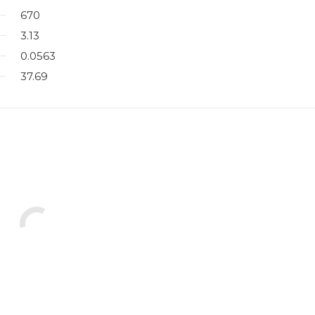
670
3.13
0.0563
37.69