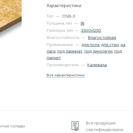
Характеристики
Тип
—
OSB-3
Толщина, мм
—
18
Размеры, мм
—
2500х1250
Влагостойкость
—
Влагостойкая
Применение
—
для пола
,
для стен
,
на
лаги
,
под ламинат
,
под линолеум
,
под
паркет
Производитель
—
Калевала
Все характеристики
Вся продукция
ытые склады
сертифицирована