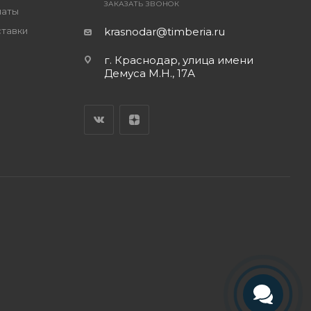
ЗАКАЗАТЬ ЗВОНОК
латы
ставки
krasnodar@timberia.ru
г. Краснодар, улица имени
Демуса М.Н., 17А