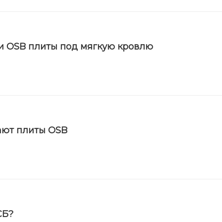
и OSB плиты под мягкую кровлю
ают плиты OSB
СБ?