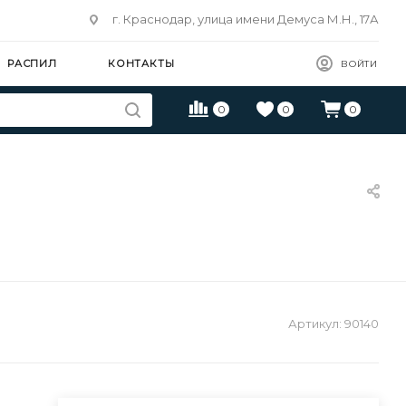
г. Краснодар, улица имени Демуса М.Н., 17А
РАСПИЛ
КОНТАКТЫ
ВОЙТИ
0
0
0
Артикул:
90140