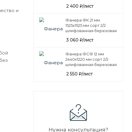
2 400
₽
/лист
ество и
Фанера ФК 21 мм
1525х1525 мм сорт 2/2
шлифованная березовая
3 060
₽
/лист
бой
Фанера ФСФ 12 мм
2440х1220 мм сорт 2/2
без
шлифованная березовая
2 550
₽
/лист
Нужна консультация?