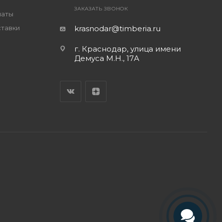
ЗАКАЗАТЬ ЗВОНОК
латы
ставки
krasnodar@timberia.ru
г. Краснодар, улица имени
Демуса М.Н., 17А