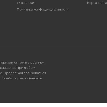
Оптовикам
Карта сайта
Политика конфиденциальности
териалы оптом и в розницу.
защищены. При любом
на. Продолжая пользоваться
и
обработку персональных