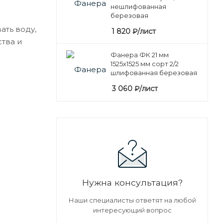
нешлифованная
березовая
ать воду,
1 820
₽
/лист
ства и
Фанера ФК 21 мм
1525х1525 мм сорт 2/2
шлифованная березовая
3 060
₽
/лист
Нужна консультация?
Наши специалисты ответят на любой
интересующий вопрос