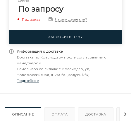
Цена:
По запросу
Нашли дешевле?
Под заказ
ЗАПРОСИТЬ ЦЕНУ
Информация о доставке
Доставка по Краснодару после согласования с
менеджером.
Самовывоз со склада: г. Краснодар, ул,
Новороссийская, д. 240/А (модуль №4)
Подробнее
ОПИСАНИЕ
ОПЛАТА
ДОСТАВКА
ГА