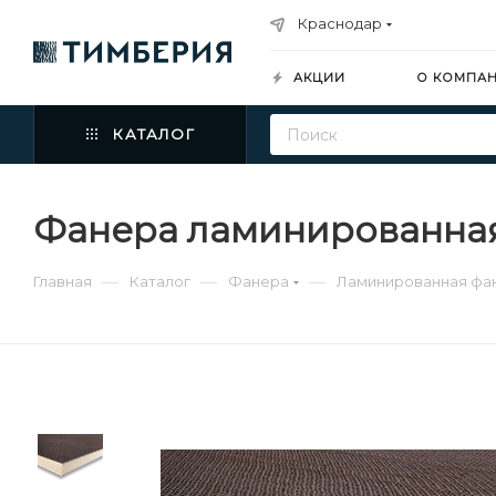
Краснодар
АКЦИИ
О КОМПА
КАТАЛОГ
Фанера ламинированная 
—
—
—
Главная
Каталог
Фанера
Ламинированная фа