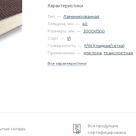
Характеристики
Тип
—
Ламинированная
Толщина, мм
—
40
Размеры, мм
—
3000х1500
Сорт
—
1/1
Поверхность
—
F/W (гладкая/сетка)
Применение
—
для пола
,
транспортная
Все характеристики
Вся продукция
ытые склады
сертифицирована