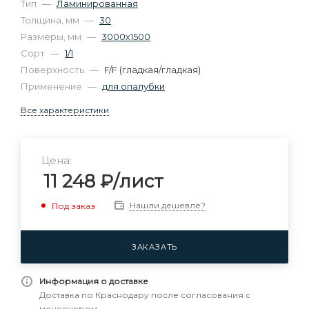
Тип
—
Ламинированная
Толщина, мм
—
30
Размеры, мм
—
3000х1500
Сорт
—
1/1
Поверхность
—
F/F (гладкая/гладкая)
Применение
—
для опалубки
Все характеристики
Цена:
11 248
₽
/лист
Нашли дешевле?
Под заказ
ЗАКАЗАТЬ
Информация о доставке
Доставка по Краснодару после согласования с
менеджером.