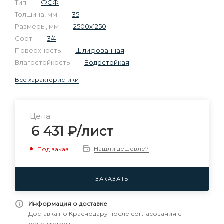
Тип
—
ФСФ
Толщина, мм
—
35
Размеры, мм
—
2500х1250
Сорт
—
3/4
Поверхность
—
Шлифованная
Влагостойкость
—
Водостойкая
Все характеристики
Цена:
6 431
₽
/лист
Нашли дешевле?
Под заказ
ЗАКАЗАТЬ
Информация о доставке
Доставка по Краснодару после согласования с
менеджером.