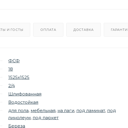
ТЫ И ГОСТЫ
ОПЛАТА
ДОСТАВКА
ГАРАНТИ
ФСФ
18
1525х1525
2/4
Шлифованная
Водостойкая
для пола
,
мебельная
,
на лаги
,
под ламинат
,
под
линолеум
,
под паркет
Береза