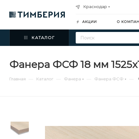
Краснодар
АКЦИИ
О КОМПА
КАТАЛОГ
Фанера ФСФ 18 мм 1525х
—
—
—
—
Главная
Каталог
Фанера
Фанера ФСФ