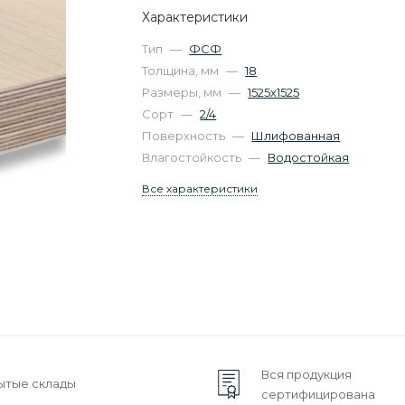
Характеристики
Тип
—
ФСФ
Толщина, мм
—
18
Размеры, мм
—
1525х1525
Сорт
—
2/4
Поверхность
—
Шлифованная
Влагостойкость
—
Водостойкая
Все характеристики
Вся продукция
ытые склады
сертифицирована