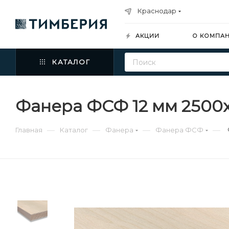
Краснодар
АКЦИИ
О КОМПА
КАТАЛОГ
Фанера ФСФ 12 мм 2500х
—
—
—
—
Главная
Каталог
Фанера
Фанера ФСФ