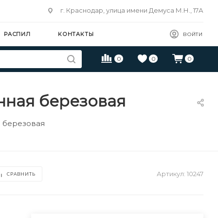
г. Краснодар, улица имени Демуса М.Н., 17А
РАСПИЛ
КОНТАКТЫ
ВОЙТИ
0
0
0
нная березовая
я березовая
Артикул:
10247
СРАВНИТЬ