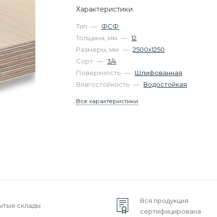
Характеристики
Тип
—
ФСФ
Толщина, мм
—
12
Размеры, мм
—
2500х1250
Сорт
—
3/4
Поверхность
—
Шлифованная
Влагостойкость
—
Водостойкая
Все характеристики
Вся продукция
ытые склады
сертифицирована