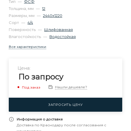
Тип
—
ФСФ
Толщина, мм
—
12
Размеры, мм
—
2440х1220
Сорт
—
4/4
Поверхность
—
Шлифованная
Влагостойкость
—
Водостойкая
Все характеристики
Цена:
По запросу
Нашли дешевле?
Под заказ
ЗАПРОСИТЬ ЦЕНУ
Информация о доставке
Доставка по Краснодару после согласования с
менеджером.