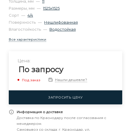
Толщина, мм
—
11
Размеры, мм
—
1525х1525
Сорт
—
4/4
Поверхность
—
Нешлифованная
Влагостойкость
—
Водостойкая
Все характеристики
Цена:
По запросу
Нашли дешевле?
Под заказ
ЗАПРОСИТЬ ЦЕНУ
Информация о доставке
Доставка по Краснодару после согласования с
менеджером.
Самовывоз со склада: г. Краснодар, ул,