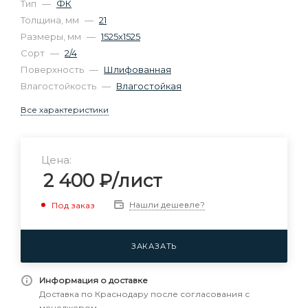
Тип
—
ФК
Толщина, мм
—
21
Размеры, мм
—
1525х1525
Сорт
—
2/4
Поверхность
—
Шлифованная
Влагостойкость
—
Влагостойкая
Все характеристики
Цена:
2 400
₽
/лист
Нашли дешевле?
Под заказ
ЗАКАЗАТЬ
Информация о доставке
Доставка по Краснодару после согласования с
менеджером.